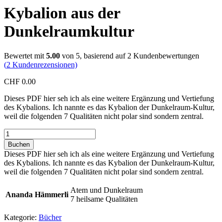
Kybalion aus der
Dunkelraumkultur
Bewertet mit
5.00
von 5, basierend auf
2
Kundenbewertungen
(
2
Kundenrezensionen)
CHF
0.00
Dieses PDF hier seh ich als eine weitere Ergänzung und Vertiefung
des Kybalions. Ich nannte es das Kybalion der Dunkelraum-Kultur,
weil die folgenden 7 Qualitäten nicht polar sind sondern zentral.
Kybalion
aus
Buchen
der
Dieses PDF hier seh ich als eine weitere Ergänzung und Vertiefung
Dunkelraumkultur
des Kybalions. Ich nannte es das Kybalion der Dunkelraum-Kultur,
Menge
weil die folgenden 7 Qualitäten nicht polar sind sondern zentral.
Atem und Dunkelraum
Ananda Hämmerli
7 heilsame Qualitäten
Kategorie:
Bücher